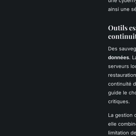
une cyberhy
ainsi une s
Outils es
continuit
Des sauvega
données
. 
serveurs lo
restauratio
continuité 
guide le ch
critiques.
La gestion 
elle combine
limitation d