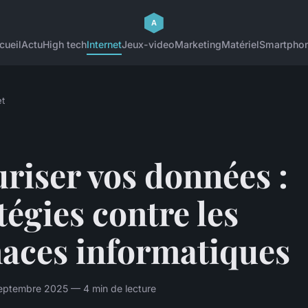
cueil
Actu
High tech
Internet
Jeux-video
Marketing
Matériel
Smartpho
et
riser vos données :
tégies contre les
aces informatiques
eptembre 2025 — 4 min de lecture