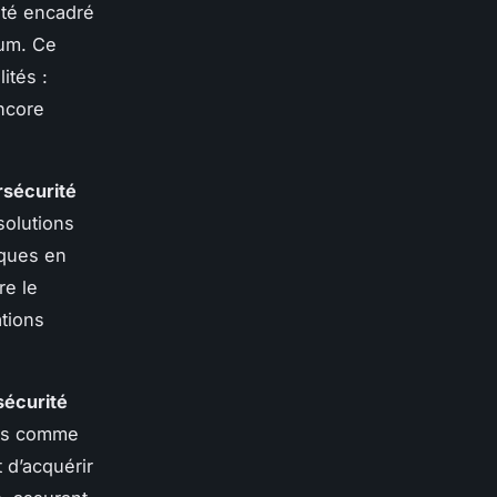
ité encadré
Num. Ce
ités :
encore
rsécurité
solutions
iques en
re le
tions
sécurité
mes comme
 d’acquérir