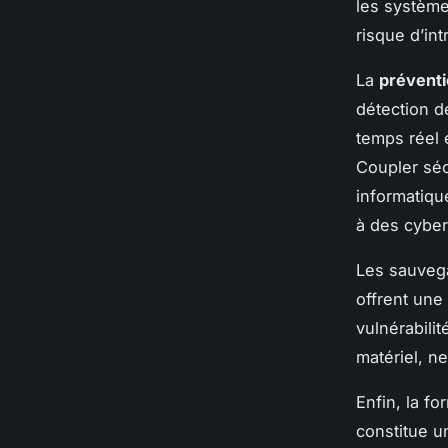
les systèmes
risque d’int
La
préventi
détection d
temps réel 
Coupler séc
informatiqu
à des cybe
Les sauvega
offrent une
vulnérabili
matériel, ne
Enfin, la fo
constitue un