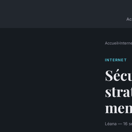
Ac
Accueil
›
Intern
INTERNET
Sécu
stra
men
Léana — 16 s