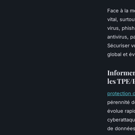
Face à la m
vital, surt
virus, phi
antivirus, p
Sécuriser v
global et évo
Informer
les TPE
protection 
pérennité d
évolue rap
cyberattaqu
de données 