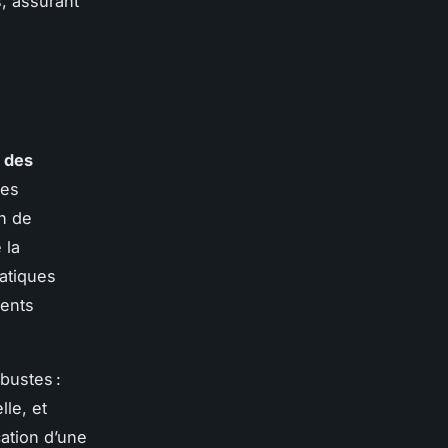
, assurant
n des
des
an de
 la
matiques
ments
bustes :
lle, et
cation d’une