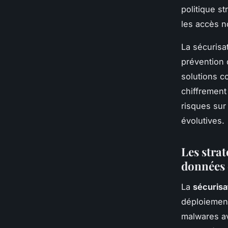
politique st
les accès n
La sécurisa
prévention 
solutions c
chiffrement 
risques sur
évolutives.
Les stra
données 
La
sécurisa
déploiement 
malwares ava