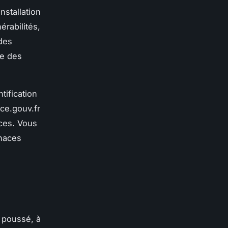
nstallation
érabilités,
des
te des
tification
nce.gouv.fr
ces. Vous
enaces
 poussé, à