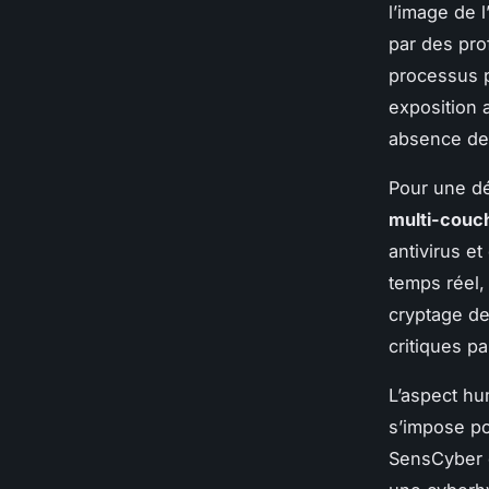
l’image de 
par des pro
processus p
exposition 
absence de 
Pour une dé
multi-couc
antivirus e
temps réel,
cryptage de
critiques pa
L’aspect hu
s’impose po
SensCyber o