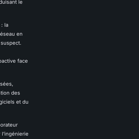
duisant le
: la
réseau en
 suspect.
oactive face
isées,
stion des
iciels et du
borateur
 l’ingénierie