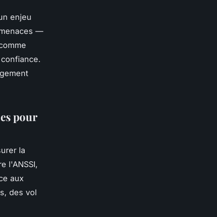
un enjeu
es menaces —
s comme
a confiance.
gagement
ues pour
urer la
e l'ANSSI,
ce aux
s, des vol